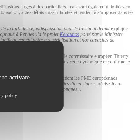
iffusions larges à des particuliers, mais sont également limitées en
risation, à des débits quasi-illimités et tendent à s’imposer dans les
e la turbulence, indispensable pour le très haut débit
» explique
 optique à Rennes via le projet
Keraunos
porté par le Ministère
ificativement notre industrialisation et nos capacités de
sibles
».
n espace libre. Comme l’a annoncé le commissaire européen Thierry
x du projet CROCUS s’inscrit dans cette dynamique et confirme le
satellitaires.
 to activate
éates sur 1093 candidates), qui soutient les PME européennes
t aux PME d’atteindre de nouvelles dimensions
» précise Jean-
s européens des stations sols optiques
».
cy policy
 Européen de l’Innovation (EIC)