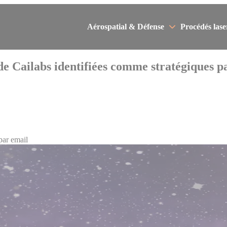
Aérospatial & Défense
Procédés lase
e Cailabs identifiées comme stratégiques p
par email