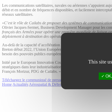
Les communications satellitaires, navales ou aériennes s’appuient aujo
débit et en nombre de fréquences disponibles, et facilement interceptab
réseaux satellitaires.
«
C’est le rôle de Cailabs de proposer des systèmes de communications
Olivier Jacques-Sermet, Business Development Manager pour les comm
français des Armées pour opérer une première mondiale de liaison opt
déploiement à destination des opérateurs et des systémiers pour leur do
Au-delà de la capacité d’accélération qu’ouvre l’EIC Accelerator, ce
Breton début 2022, l’Union Européenne cherche à consolider ses rése
besoin des pouvoirs publics européens de disposer de liaisons optiques t
This site u
Initié par le European Innovation Council via l’EISMEA, l’EIC Acceler
stratégiques dans leur industrialisation et leur accès au marché. «
L’EIC
François Morizur, PDG de Cailabs. «
Ce financement nous permet d’a
OK, 
Téléchargez le communiqué de presse
Home
Actualités
Aérospatial & Défense
Les technologies de communic