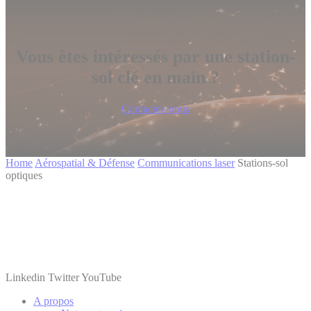
Vous êtes intéressés par une station-
sol clé en main ?
Contactez-nous
Home
Aérospatial & Défense
Communications laser
Stations-sol
optiques
Linkedin
Twitter
YouTube
A propos