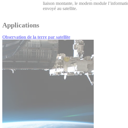
liaison montante,
le
modem module
l’informati
envoyé au satellite.
Applications
Observation de la terre par satellite