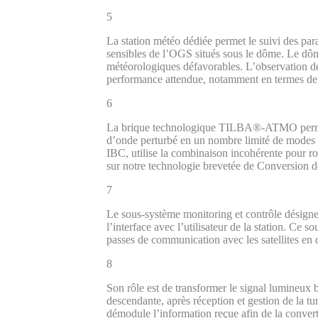
5
La station météo dédiée permet le suivi des para
sensibles de l’OGS situés sous le dôme. Le dôm
météorologiques défavorables. L’observation des 
performance attendue, notamment en termes de 
6
La brique technologique TILBA®-ATMO permet l
d’onde perturbé en un nombre limité de modes
IBC, utilise la combinaison incohérente pour rob
sur notre technologie brevetée de Conversion
7
Le sous-système monitoring et contrôle désigne l
l’interface avec l’utilisateur de la station. Ce
passes de communication avec les satellites en d
8
S
on rôle est de transformer le signal lumineux 
descendante
,
après réception et gestion de la 
démodule l’information
reçu
e
afin de la conver