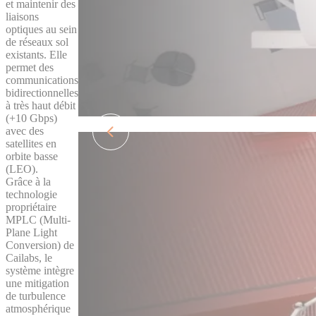
et maintenir des
liaisons
optiques au sein
de réseaux sol
existants. Elle
permet des
communications
bidirectionnelles
à très haut débit
(+10 Gbps)
avec des
satellites en
orbite basse
(LEO).
Grâce à la
technologie
propriétaire
MPLC (Multi-
Plane Light
Conversion) de
Cailabs, le
système intègre
une mitigation
de turbulence
atmosphérique