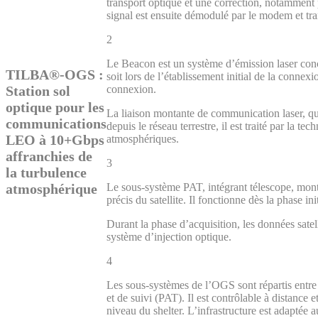
transport optique et une correction, notammen
signal est ensuite démodulé par le modem et trans
2
Le Beacon est un système d’émission laser conçu 
TILBA®-OGS :
soit lors de l’établissement initial de la conn
Station sol
connexion.
optique pour les
La liaison montante de communication laser, qua
communications
depuis le réseau terrestre, il est traité par la
LEO à 10+Gbps
atmosphériques.
affranchies de
3
la turbulence
atmosphérique
Le sous-système PAT, intégrant télescope, montu
précis du satellite. Il fonctionne dès la phase i
Durant la phase d’acquisition, les données satel
système d’injection optique.
4
Les sous-systèmes de l’OGS sont répartis entre 
et de suivi (PAT). Il est contrôlable à distance
niveau du shelter. L’infrastructure est adaptée a