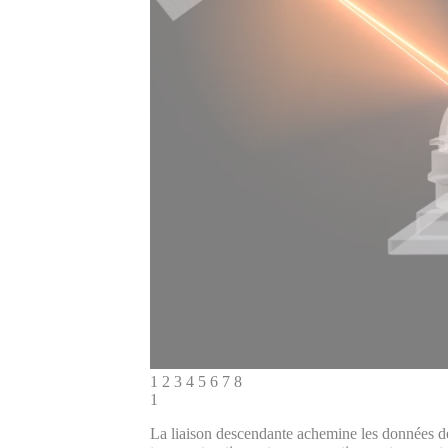
1
2
3
4
5
6
7
8
1
La liaison descendante achemine les données depu