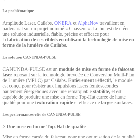
La problématique
Amplitude Laser, Cailabs,
ONERA
et
AlphaNov
travaillent en
partenariat sur un projet nommé « Chasseur ». Le but est de créer
une solution industrielle, fiable, précise et efficace pour
la
fabrication de ces riblets en utilisant la technologie de mise en
forme de la lumière de Cailabs
.
La solution CANUNDA-PULSE
CANUNDA-PULSE est un
module de mise en forme de faisceau
laser
reposant sur la technologie brevetée de Conversion Multi-Plan
de Lumière (MPLC) par Cailabs.
Entièrement réflectif
, le module
est conçu pour résister aux impulsions lasers femtosecondes
hautement énergétiques avec une remarquable
stabilité
, et est
capable de produire une mise en forme Top-Hat carrée de haute
qualité pour une
texturation rapide
et efficace de
larges surfaces
.
Les performances-clés de CANUNDA-PULSE
> Une mise en forme Top-Hat de qualité
Mise en forme carrée du faisceau pour une optimisation de la qualité