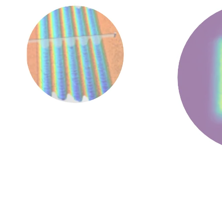
Aerodynamique perfomance improvement
:
> Aluminium AU4G
> 1030nm
Dans le plan de proce
> 1 passage lateral (contre 13 Gaussian)
> Largeur : 15µm
> 21 passages longitudinaux (contre 37
> Uniformité : 0.1
Gaussian)
> Raideur : t/L = 0.1
> 0.9 J/cm² (contre 0.6 Gaussian) @2MHz