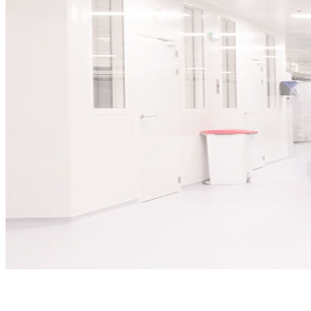
Texturation de surface
…
…
avec un top-hat carré