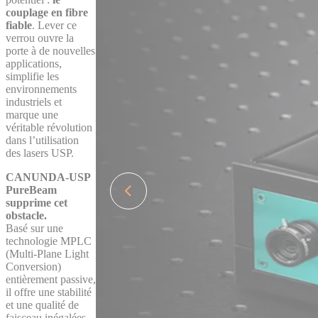
couplage en fibre
fiable
. Lever ce
verrou ouvre la
porte à de nouvelles
applications,
simplifie les
environnements
industriels et
marque une
véritable révolution
dans l’utilisation
des lasers USP.
CANUNDA-USP
PureBeam
supprime cet
obstacle.
Basé sur une
technologie MPLC
(Multi-Plane Light
Conversion)
entièrement passive,
il offre une stabilité
et une qualité de
faisceau inégalées,