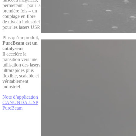
permettant – pour la
première fois – un
couplage en fibre
de niveau industriel
pour les lasers USP.
Plus qu’un produit,
PureBeam est un
catalyseur
.
Il accélère la
transition vers une
utilisation des lasers
ultrarapides plus
flexible, scalable et
véritablement
industriel.
Note d’application
CANUNDA-USP
PureBeam