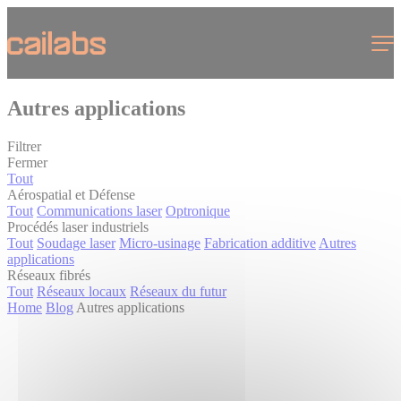
Cookies management panel
Menu
Autres applications
Filtrer
Fermer
Tout
Aérospatial et Défense
Tout
Communications laser
Optronique
Procédés laser industriels
Tout
Soudage laser
Micro-usinage
Fabrication additive
Autres
applications
Réseaux fibrés
Tout
Réseaux locaux
Réseaux du futur
Home
Blog
Autres applications