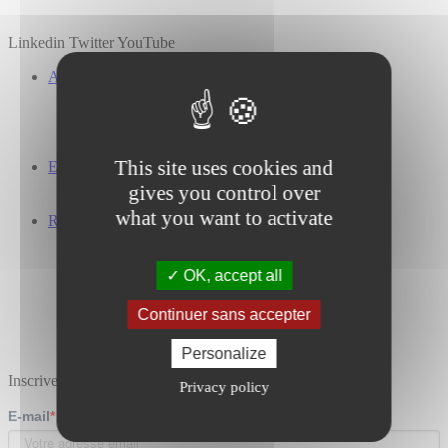
Linkedin
Twitter
YouTube
A propos
Notre entreprise
Nos investisseurs
Nos engagements
Présence Mondiale
This site uses cookies and
Espace carrières
Travailler chez Cailabs
gives you control over
Nos offres d’emploi
what you want to activate
Ressources
Etudes de cas
Blog
Publications techniques & Conférences
OK, accept all
Webinars
Livres blancs
Continuer sans accepter
Espace presse
FAQ
Personalize
Inscrivez-vous à notre newsletter
Privacy policy
E-mail
*