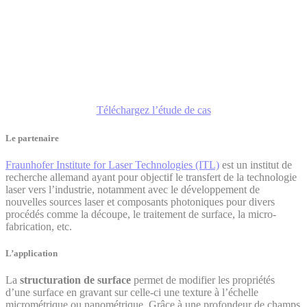
> 323nm
> 6µJ / impulsion
Profile Bessel
x2
plus proche du profil
théorique
Téléchargez l’étude de cas
Le partenaire
Fraunhofer Institute for Laser Technologies (ITL)
est un institut de
recherche allemand ayant pour objectif le transfert de la technologie
laser vers l’industrie, notamment avec le développement de
nouvelles sources laser et composants photoniques pour divers
procédés comme la découpe, le traitement de surface, la micro-
fabrication, etc.
L’application
La
structuration de surface
permet de modifier les propriétés
d’une surface en gravant sur celle-ci une texture à l’échelle
micrométrique ou nanométrique. Grâce à une profondeur de champs