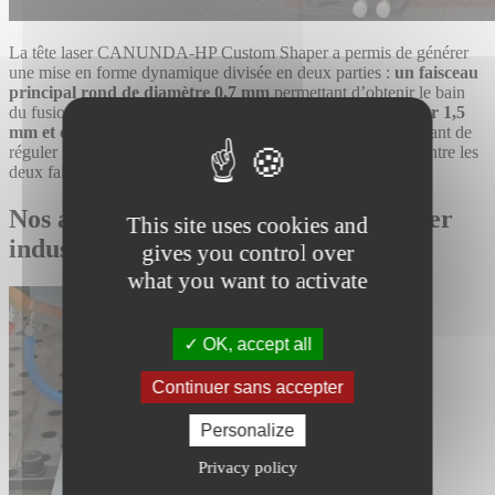
La tête laser CANUNDA-HP Custom Shaper a permis de générer
une mise en forme dynamique divisée en deux parties :
un faisceau
principal rond de diamètre 0,7 mm
permettant d’obtenir le bain
du fusion et un faisceau secondaire rectangulaire de
longueur 1,5
mm et de largeur ajustable entre 0,75 et 1,77 mm
permettant de
réguler le gradient de température. Le rapport de puissance entre les
deux faisceaux est ajustable grâce à un
suivi en temps réel
.
Nos autres études de cas Procédés laser
This site uses cookies and
industriels :
gives you control over
what you want to activate
OK, accept all
Continuer sans accepter
Personalize
Privacy policy