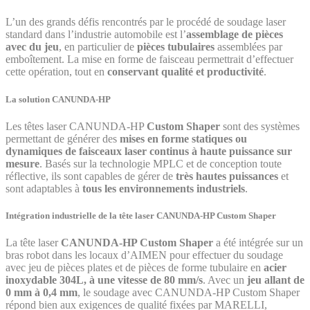
L’un des grands défis rencontrés par le procédé de soudage laser
standard dans l’industrie automobile est l’
assemblage de pièces
avec du jeu
, en particulier de
pièces tubulaires
assemblées par
emboîtement. La mise en forme de faisceau permettrait d’effectuer
cette opération, tout en
conservant qualité et productivité
.
La solution CANUNDA-HP
Les têtes laser CANUNDA-HP
Custom Shaper
sont des systèmes
permettant de générer des
mises en forme statiques ou
dynamiques de faisceaux laser continus à haute puissance sur
mesure
. Basés sur la technologie MPLC et de conception toute
réflective, ils sont capables de gérer de
très hautes puissances
et
sont adaptables à
tous les environnements industriels
.
Intégration industrielle de la tête laser CANUNDA-HP Custom Shaper
La tête laser
CANUNDA-HP Custom Shaper
a été intégrée sur un
bras robot dans les locaux d’AIMEN pour effectuer du soudage
avec jeu de pièces plates et de pièces de forme tubulaire en
acier
inoxydable 304L, à une vitesse de 80 mm/s
. Avec un
jeu allant
de
0 mm à 0,4 mm
, le soudage avec CANUNDA-HP Custom Shaper
répond bien aux exigences de qualité fixées par MARELLI,