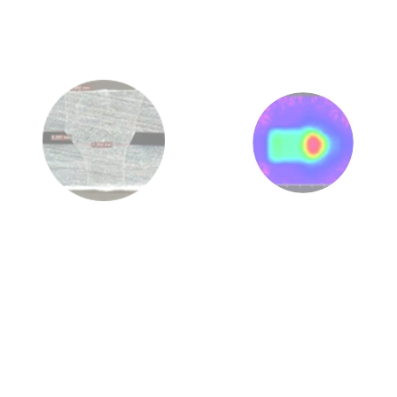
Soudage d’acier
inoxydable …
…
avec une forme
rectangulaire ajustable et
un spot central
Dans le plan de process :
> 304L acier inoxydable
> Ø Spot = 0.7 mm
> 1030 nm
> Longueur du rectangle :
1.6mm
> 8 kW
> Largeur ajustable – rectangle:
0.8 to 1.5mm
> 80 mm/s
> Jeu: 0 mm to 0.4 mm